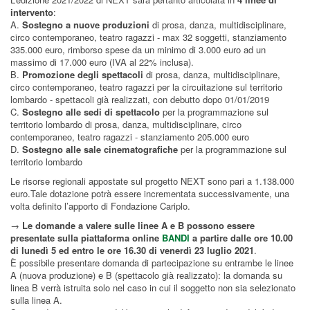
intervento
:
A.
Sostegno a nuove produzioni
di prosa, danza, multidisciplinare,
circo contemporaneo, teatro ragazzi - max 32 soggetti, stanziamento
335.000 euro, rimborso spese da un minimo di 3.000 euro ad un
massimo di 17.000 euro (IVA al 22% inclusa).
B.
Promozione degli spettacoli
di prosa, danza, multidisciplinare,
circo contemporaneo, teatro ragazzi per la circuitazione sul territorio
lombardo - spettacoli già realizzati, con debutto dopo 01/01/2019
C.
Sostegno alle sedi di spettacolo
per la programmazione sul
territorio lombardo di prosa, danza, multidisciplinare, circo
contemporaneo, teatro ragazzi - stanziamento 205.000 euro
D.
Sostegno alle sale cinematografiche
per la programmazione sul
territorio lombardo
Le risorse regionali appostate sul progetto NEXT sono pari a 1.138.000
euro.Tale dotazione potrà essere incrementata successivamente, una
volta definito l’apporto di Fondazione Cariplo.
→
Le domande a valere sulle linee A e B possono essere
presentate sulla piattaforma online
BANDI
a partire dalle ore 10.00
di lunedì 5 ed entro le ore 16.30 di venerdì 23 luglio 2021
.
È possibile presentare domanda di partecipazione su entrambe le linee
A (nuova produzione) e B (spettacolo già realizzato): la domanda su
linea B verrà istruita solo nel caso in cui il soggetto non sia selezionato
sulla linea A.