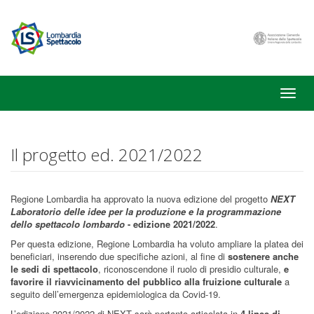
Toggle
naviga
Il progetto ed. 2021/2022
Regione Lombardia ha approvato la nuova edizione del progetto
NEXT
Laboratorio delle idee per la produzione e la programmazione
dello spettacolo lombardo
- edizione 2021/2022
.
Per questa edizione, Regione Lombardia ha voluto ampliare la platea dei
beneficiari, inserendo due specifiche azioni, al fine di
sostenere anche
le sedi di spettacolo
, riconoscendone il ruolo di presidio culturale,
e
favorire il riavvicinamento del pubblico alla fruizione culturale
a
seguito dell’emergenza epidemiologica da Covid-19.
L’edizione 2021/2022 di NEXT sarà pertanto articolata in
4 linee di