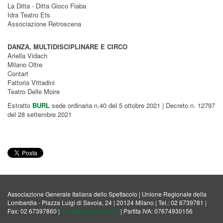
La Ditta - Ditta Gioco Fiaba
Idra Teatro Ets
Associazione Retroscena
DANZA, MULTIDISCIPLINARE E CIRCO
Ariella Vidach
Milano Oltre
Contart
Fattoria Vittadini
Teatro Delle Moire
Estratto
BURL
sede ordinaria n.40 del 5 ottobre 2021 | Decreto n. 12797
del 28 settembre 2021
Associazione Generale Italiana dello Spettacolo | Unione Regionale della
Lombardia - Piazza Luigi di Savoia, 24 | 20124 Milano | Tel.: 02 6739781 |
Fax: 02 67397860 |
info@agislombarda.it
| Partita IVA: 07674930156