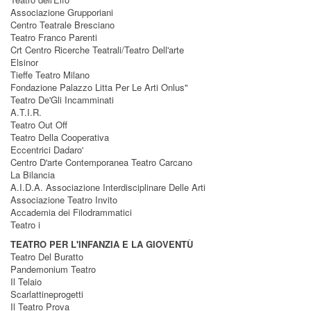
Associazione Grupporiani
Centro Teatrale Bresciano
Teatro Franco Parenti
Crt Centro Ricerche Teatrali/Teatro Dell'arte
Elsinor
Tieffe Teatro Milano
Fondazione Palazzo Litta Per Le Arti Onlus"
Teatro De'Gli Incamminati
A.T.I.R.
Teatro Out Off
Teatro Della Cooperativa
Eccentrici Dadaro'
Centro D'arte Contemporanea Teatro Carcano
La Bilancia
A.I.D.A. Associazione Interdisciplinare Delle Arti
Associazione Teatro Invito
Accademia dei Filodrammatici
Teatro i
TEATRO PER L'INFANZIA E LA GIOVENTÙ
Teatro Del Buratto
Pandemonium Teatro
Il Telaio
Scarlattineprogetti
Il Teatro Prova