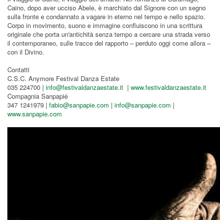
Caino, dopo aver ucciso Abele, è marchiato dal Signore con un segno
sulla fronte e condannato a vagare in eterno nel tempo e nello spazio.
Corpo in movimento, suono e immagine confluiscono in una scrittura
originale che porta un'antichità senza tempo a cercare una strada verso
il contemporaneo, sulle tracce del rapporto – perduto oggi come allora –
con il Divino.
Contatti
C.S.C. Anymore Festival Danza Estate
035 224700 |
info@festivaldanzaestate.it
|
www.festivaldanzaestate.it
Compagnia Sanpapié
347 1241979 |
fabio@sanpapie.com
|
info@sanpapie.com
|
www.sanpapie.com