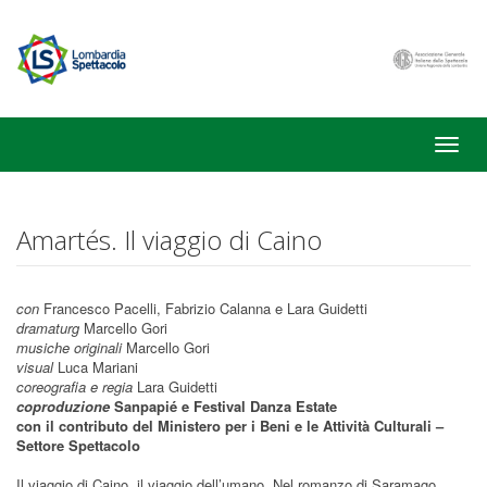
Toggle
naviga
Amartés. Il viaggio di Caino
con
Francesco Pacelli, Fabrizio Calanna e Lara Guidetti
dramaturg
Marcello Gori
musiche originali
Marcello Gori
visual
Luca Mariani
coreografia e regia
Lara Guidetti
coproduzione
Sanpapié e Festival Danza Estate
con il contributo del Ministero per i Beni e le Attività Culturali –
Settore Spettacolo
Il viaggio di Caino, il viaggio dell’umano. Nel romanzo di Saramago,